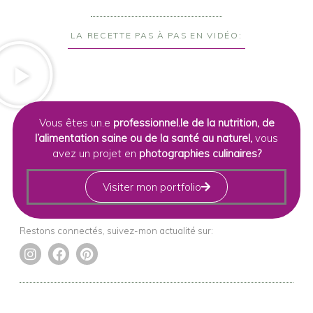
LA RECETTE PAS À PAS EN VIDÉO:
Vous êtes un.e
professionnel.le de la nutrition, de
l’alimentation saine ou de la santé au naturel,
vous
avez un projet en
photographies culinaires?
Visiter mon portfolio
Restons connectés, suivez-mon actualité sur:
I
F
P
n
a
i
s
c
n
t
e
t