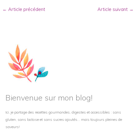
a
b
e
←
Article précédent
Article suivant
→
g
o
r
r
o
e
a
k
s
m
t
Bienvenue sur mon blog!
Ici, je partage des recettes gourmandes, digestes et accessibles : sans
gluten, sans lactose et sans sucres ajoutés… mais toujours pleines de
saveurs!