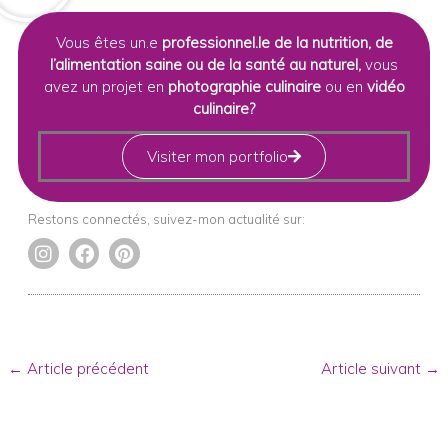
Vous êtes un.e
professionnel.le de la nutrition, de
l’alimentation saine ou de la santé au naturel,
vous
avez un projet en
photographie culinaire
ou en
vidéo
culinaire?
Visiter mon portfolio
Restons connectés, suivez-mon actualité sur:
I
F
P
n
a
i
s
c
n
t
e
t
a
b
e
←
Article précédent
Article suivant
→
g
o
r
r
o
e
a
k
s
m
t