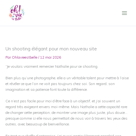
Aller
au
contenu
Un shooting élégant pour mon nouveau site
Par
Ohlavieestbelle
/
12 mai 2026
“Je voulais vraiment remercier Nathalie pour ce shooting.
Bien plus qu’une photographe, elle a un véritable talent pour mettre à l’aise
et révéler ce que l’on ne voit pas toujours chez soi. Son regard, son
imagination et sa patience font toute la différence.
Ce n’est pas facile pour moi d’être face à un objectif, et j’ai souvent un
regard très exigeant envers moi-même. Mais Nathalie a cette capacité rare
de changer cette perception, de montrer une image plus juste, plus douce…
presque comme si elle nous permettait de nous voir à travers les yeux des
autres, avec beaucoup de bienveillance.
En tant que cheffe d’entreprise, j’ai aussi particulièrement apprécié son