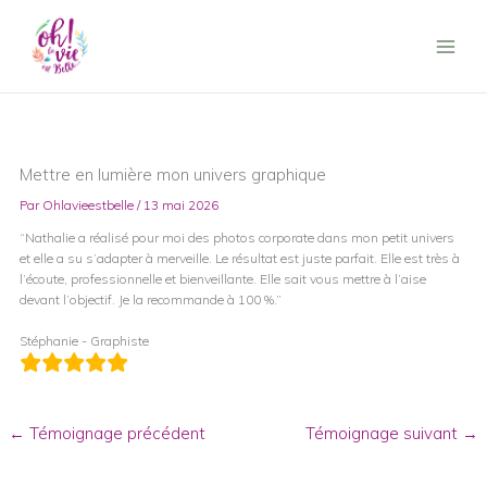
Aller
au
contenu
Mettre en lumière mon univers graphique
Par
Ohlavieestbelle
/
13 mai 2026
“Nathalie a réalisé pour moi des photos corporate dans mon petit univers
et elle a su s’adapter à merveille. Le résultat est juste parfait. Elle est très à
l’écoute, professionnelle et bienveillante. Elle sait vous mettre à l’aise
devant l’objectif. Je la recommande à 100 %.”
Stéphanie - Graphiste
←
Témoignage précédent
Témoignage suivant
→