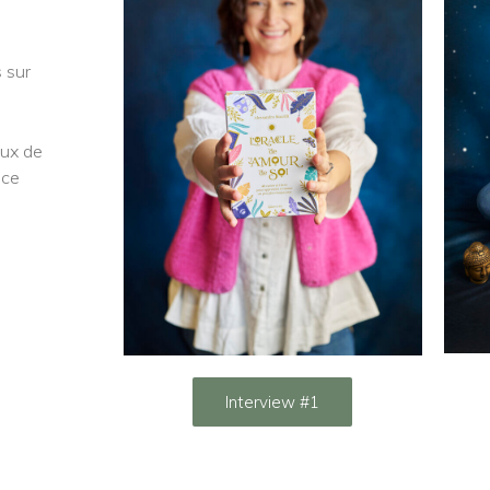
 sur
eux de
nce
Interview #1