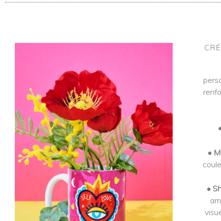
CRÉ
pers
renfo
• M
coule
• Sh
amb
visu